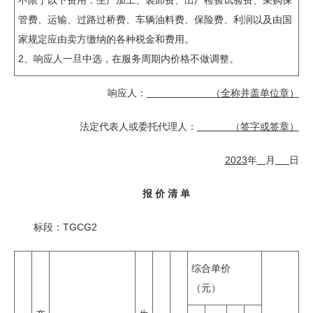
管费、运输、过路过桥费、车辆油料费、保险费、利润以及由国
家规定应由卖方缴纳的各种税金和费用。
2、响应人一旦中选，在服务周期内价格不做调整。
响应人：
（全称并盖单位章）
法定代表人或委托代理人：
（签字或签章）
2
02
3
年
月
日
报 价 清 单
标段：TGCG2
综合单价
（元）