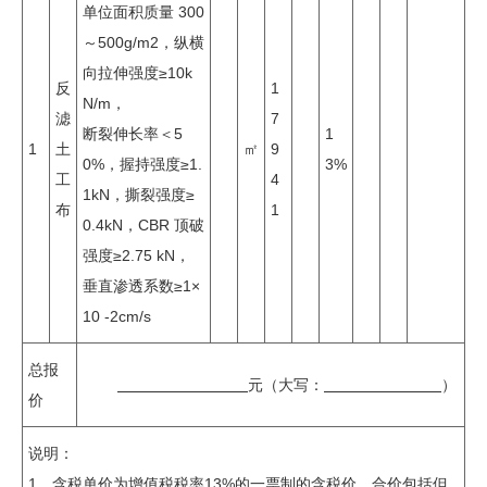
单位面积质量 300
～500g/m2，纵横
向拉伸强度≥10k
反
1
N/m，
滤
7
断裂伸长率＜5
1
1
土
㎡
9
0%，握持强度≥1.
3%
工
4
1kN，撕裂强度≥
布
1
0.4kN，CBR 顶破
强度≥2.75 kN，
垂直渗透系数≥1×
10 -2cm/s
总报
元（大写：
）
价
说明：
1、含税单价为增值税税率13%的一票制的含税价，合价包括但