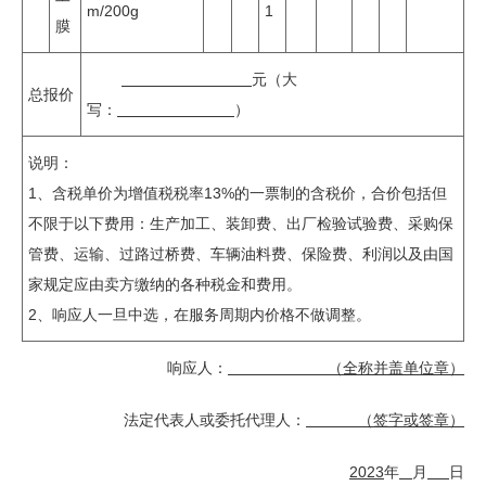
m/200g
1
膜
元（大
总报价
写：
）
说明：
1、含税单价为增值税税率13%的一票制的含税价，合价包括但
不限于以下费用：生产加工、装卸费、出厂检验试验费、采购保
管费、运输、过路过桥费、车辆油料费、保险费、利润以及由国
家规定应由卖方缴纳的各种税金和费用。
2、响应人一旦中选，在服务周期内价格不做调整。
响应人：
（全称并盖单位章）
法定代表人或委托代理人：
（签字或签章）
2
02
3
年
月
日