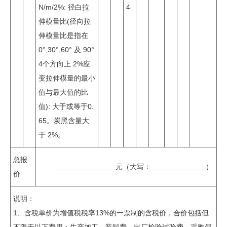
N/m/2%: 径白拉
4
伸模量比(径向拉
伸模量比是指在
0°,30°,60° 及 90°
4个方向上 2%应
变拉伸模量的最小
值与最大值的比
值): 大于或等于0.
65。炭黑含量大
于 2%。
总报
元（大写：
）
价
说明：
1、含税单价为增值税税率13%的一票制的含税价，合价包括但
不限于以下费用：生产加工、装卸费、出厂检验试验费、采购保