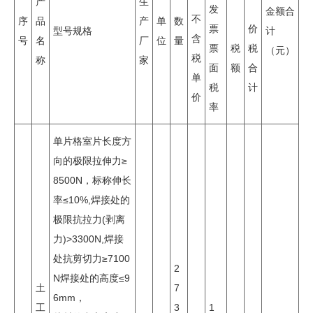
产
生
发
金额合
不
序
品
产
单
数
票
价
型号规格
计
含
号
名
厂
位
量
票
税
税
（元）
税
称
家
面
额
合
单
税
计
价
率
单片格室片长度方
向的极限拉伸力≥
8500N，标称伸长
率≤10%,焊接处的
极限抗拉力(剥离
力)>3300N,焊接
处抗剪切力≥7100
2
N焊接处的高度≤9
土
7
6mm，
工
3
1