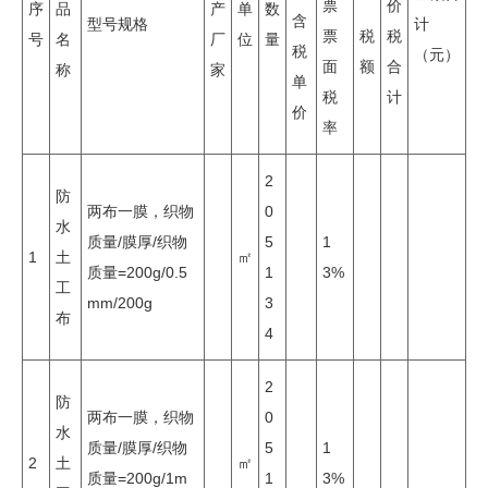
票
价
序
品
产
单
数
含
型号规格
计
票
税
税
号
名
厂
位
量
税
（元）
面
额
合
称
家
单
税
计
价
率
2
防
两布一膜，织物
0
水
质量/膜厚/织物
5
1
1
土
㎡
质量=200g/0.5
1
3%
工
mm/200g
3
布
4
2
防
两布一膜，织物
0
水
质量/膜厚/织物
5
1
2
土
㎡
质量=200g/1m
1
3%