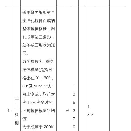
采用聚丙烯板材直
接冲孔拉伸而成的
整体拉伸格栅，网
孔成等边三角形，
肋条截面形状为矩
形。
力学参数为: 质控
拉伸模量(是指对
格栅在 0°，30°，
60°及 90°4 个方
1
向上测试，取得对
0
土
应于2%应变时的
6
工
1
1
径向拉伸模量平均
㎡
2
格
3%
值)
7
栅
大于或等于 200K
6