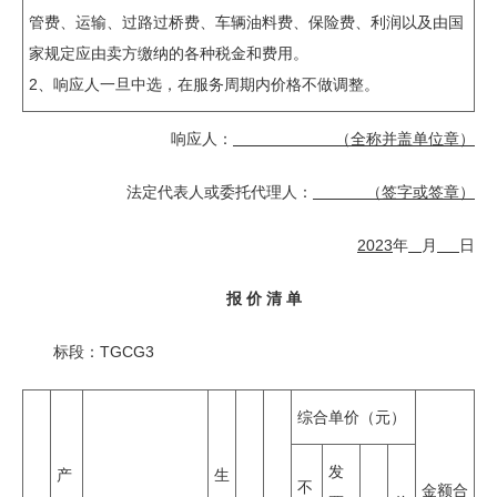
管费、运输、过路过桥费、车辆油料费、保险费、利润以及由国
家规定应由卖方缴纳的各种税金和费用。
2、响应人一旦中选，在服务周期内价格不做调整。
响应人：
（全称并盖单位章）
法定代表人或委托代理人：
（签字或签章）
2
02
3
年
月
日
报 价 清 单
标段：TGCG3
综合单价（元）
发
产
生
不
金额合