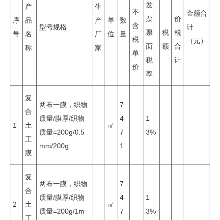
发
产
生
不
金额合
票
价
序
品
产
单
数
含
型号规格
计
票
税
税
号
名
厂
位
量
税
（元）
面
额
合
称
家
单
税
计
价
率
复
两布一膜，织物
7
合
质量/膜厚/织物
4
1
1
土
㎡
质量=200g/0.5
7
3%
工
mm/200g
1
膜
复
两布一膜，织物
7
合
质量/膜厚/织物
4
1
2
土
㎡
质量=200g/1m
7
3%
工