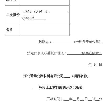
大写：（人民币）
二次报价
小写：¥
备注
响应人：
（全称并盖单位章）
法定代表人或委托代理人：
（
签字或签章
）
年 月 日
河北通华公路材料有限公司
（项目名称）
标段
土工材料采购
开
选
记录表
开标时间：
年
月
日
时
分