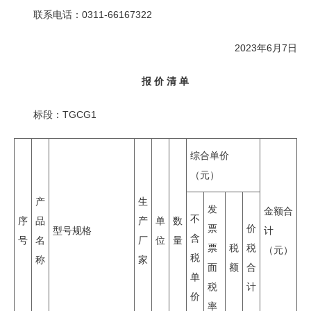
联系电话：0311-66167322
2023年6月7日
报 价 清 单
标段：TGCG1
综合单价
（元）
产
生
发
金额合
不
序
品
产
单
数
票
价
型号规格
计
含
号
名
厂
位
量
票
税
税
（元）
税
称
家
面
额
合
单
税
计
价
率