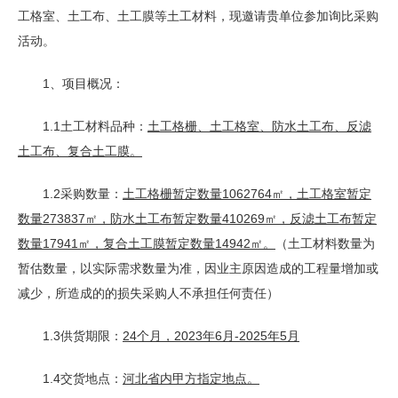
工格室、土工布、土工膜等土工材料，现邀请贵单位参加询比采购
活动。
1、项目概况：
1.1土工材料品种：
土工格栅、土工格室、防水土工布、反滤
土工布、复合土工膜
。
1.2采购数量：
土工格栅
暂定数量
1062764㎡，
土工格室
暂定
数量
273837㎡，
防水土工布
暂定数量
410269㎡，
反滤土工布
暂定
数量
17941㎡，
复合土工膜
暂定数量
14942㎡
。
（土工材料数量为
暂估数量，以实际需求数量为准，因业主原因造成的工程量增加或
减少，所造成的的损失采购人不承担任何责任）
1.3供货期限：
24个月
，
2023年6月-2025年5月
1.4交货地点：
河北省内
甲方指定地点
。