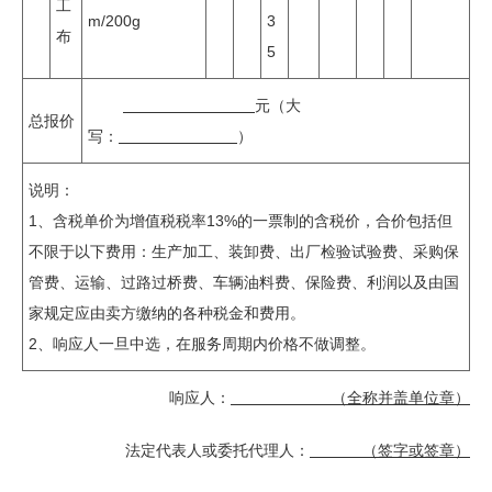
工
m/200g
3
布
5
元（大
总报价
写：
）
说明：
1、含税单价为增值税税率13%的一票制的含税价，合价包括但
不限于以下费用：生产加工、装卸费、出厂检验试验费、采购保
管费、运输、过路过桥费、车辆油料费、保险费、利润以及由国
家规定应由卖方缴纳的各种税金和费用。
2、响应人一旦中选，在服务周期内价格不做调整。
响应人：
（全称并盖单位章）
法定代表人或委托代理人：
（签字或签章）