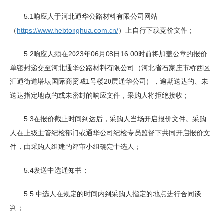
5.1响应人于河北通华公路材料有限公司网站
（
https://www.hebtonghua.com.cn/
）上自行下载竞价文件；
5.2响应人须在
2023
年
06
月
08
日
16:00
时前将加盖公章的报价
单密封递交至河北通华公路材料有限公司（河北省石家庄市桥西区
汇通街道塔坛国际商贸城1号楼20层通华公司），逾期送达的、未
送达指定地点的或未密封的响应文件，采购人将拒绝接收；
5.3在报价截止时间到达后，采购人当场开启报价文件。采购
人在上级主管纪检部门或通华公司纪检专员监督下共同开启报价文
件，由采购人组建的评审小组确定中选人；
5.4发送中选通知书；
5.5 中选人在规定的时间内到采购人指定的地点进行合同谈
判；