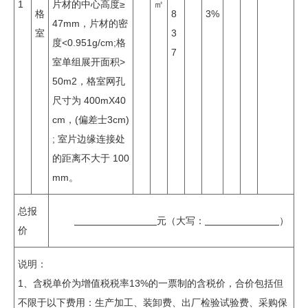
1
片材的中心高度≥
㎡
格
8
3%
47mm，片材的密
室
3
度<0.951g/cm;格
7
室单组展开面积>
50m2，格室网孔
尺寸为 400mX40
cm，(偏差士3cm)
; 室片边缘连接处
的距离不大于 100
mm。
总报
元（大写：
）
价
说明：
1、含税单价为增值税税率13%的一票制的含税价，合价包括但
不限于以下费用：生产加工、装卸费、出厂检验试验费、采购保