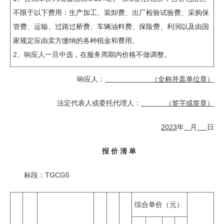
不限于以下费用：生产加工、装卸费、出厂检验试验费、采购保
管费、运输、过路过桥费、车辆油料费、保险费、利润以及由国
家规定应由卖方缴纳的各种税金和费用。
2、响应人一旦中选，在服务周期内价格不做调整。
响应人：
（全称并盖单位章）
法定代表人或委托代理人：
（签字或签章）
2
02
3
年
月
日
报 价 清 单
标段：TGCG5
综合单价（元）