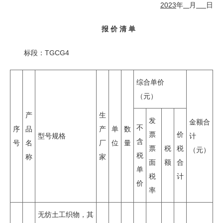
2
02
3
年
月
日
报 价 清 单
标段：TGCG4
综合单价
（元）
产
生
发
金额合
不
序
品
产
单
数
票
价
型号规格
计
含
号
名
厂
位
量
票
税
税
（元）
税
称
家
面
额
合
单
税
计
价
率
无纺土工织物，其