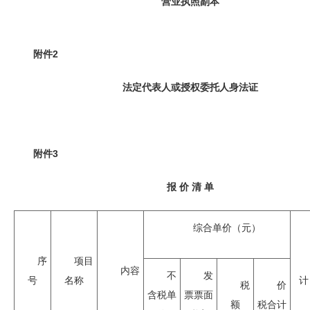
营业执照副本
附件2
法定代表人或授权委托人身法证
附件
3
报 价 清 单
综合单价（元）
序
项目
内容
不
发
号
名称
计
税
价
含税单
票票面
额
税合计