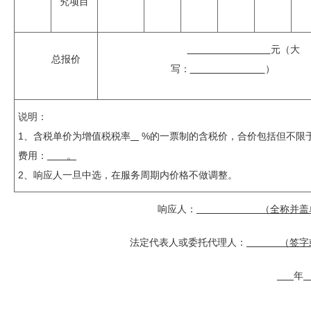
究项目
元（大
总报价
写：
）
说明：
1、含税单价为增值税税率
%的一票制的含税价，合价包括但不限
费用：
。
2、响应人一旦中选，在服务周期内价格不做调整。
响应人：
（全称并盖单
法定代表人或委托代理人：
（签字或
年