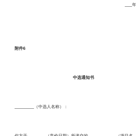
附件
6
中选通知书
（中选人名称）：
你方于
（竞价日期）所递交的
（项目名