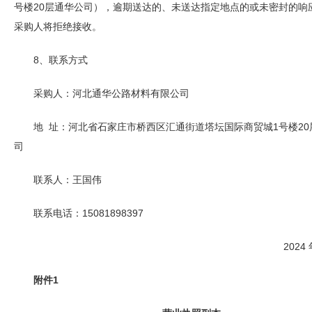
号楼20层通华公司），逾期送达的、未送达指定地点的或未密封的响
采购人将拒绝接收。
8、联系方式
采购人：河北通华公路材料有限公司
地 址：河北省石家庄市桥西区汇通街道塔坛国际商贸城1号楼20
司
联系人：王国伟
联系电话：15081898397
2024
附件
1