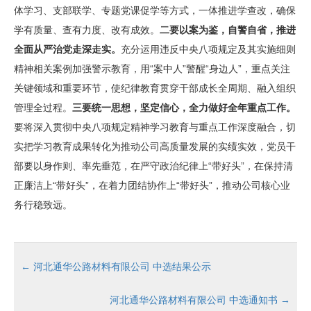
体学习、支部联学、专题党课促学等方式，一体推进学查改，确保
学有质量、查有力度、改有成效。
二要以案为鉴，自警自省，推进
全面从严治党走深走实。
充分运用违反中央八项规定及其实施细则
精神相关案例加强警示教育，用“案中人”警醒“身边人”，重点关注
关键领域和重要环节，使纪律教育贯穿干部成长全周期、融入组织
管理全过程。
三要统一思想，坚定信心，全力做好全年重点工作。
要将深入贯彻中央八项规定精神学习教育与重点工作深度融合，切
实把学习教育成果转化为推动公司高质量发展的实绩实效，党员干
部要以身作则、率先垂范，在严守政治纪律上“带好头”，在保持清
正廉洁上“带好头”，在着力团结协作上“带好头”，推动公司核心业
务行稳致远。
←
河北通华公路材料有限公司 中选结果公示
河北通华公路材料有限公司 中选通知书
→