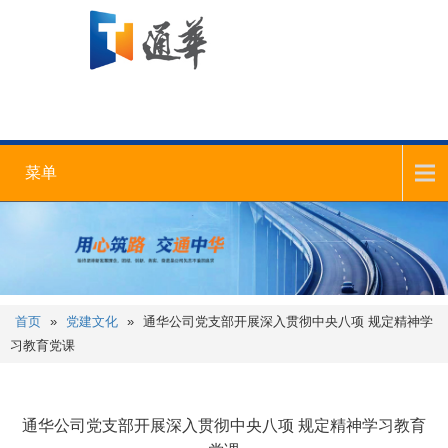
菜单
首页
»
党建文化
»
通华公司党支部开展深入贯彻中央八项 规定精神学
习教育党课
通华公司党支部开展深入贯彻中央八项 规定精神学习教育